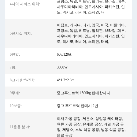
프랑스, ​​독일, 베트남, 필리핀, 브라질, 페루,
4지역 서비스 위치:
사우디아라비아, 인도네시아, 파키스탄, 인
도, 멕시코, 러시아, 스페인, 태
이집트, 캐나다, 터키, 영국, 미국, 이탈리아,
프랑스, 독일, 베트남, 필리핀, 브라질, 페루,
5전시실 위치:
사우디아라비아, 인도네시아, 파키스탄, 인
도, 멕시코, 러시아, 스페인, 태국,
6전압:
60v/120A
7힘:
3000W
8크기 (L*W*H):
4*1.7*2.3m
9무게:
중고푸드트럭 1500kg 판매합니다
10보증:
중고 푸드트럭 판매시 2년
야채 가공 공장, 제분소, 상업용 케이터링,
육류 가공 공장, 유제품 공장, 과일 가공 공
11응용 분야:
장, 제빵소, 스낵 식품 공장, 냉동 식품 공장,
음료 공장