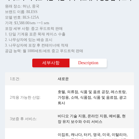
원래 장소: 허난, 중국
브랜드 이름: BLESS
모델 번호: BLS-125A
가격: $3,588.00/sets >=1 sets
포장 세부 사항: 중고 푸드트럭 판매
1. 단일 기계용 표준 목재 케이스 수출
2. 나무상자에 있는 배송 표시
3. 나무상자에 포장 후 컨테이너에 적재
공급 능력: 월 1000세트/세트 중고 푸드트럭 판매
세부사항
Description
1조건:
새로운
호텔, 의류점, 식품 및 음료 공장, 레스토랑,
2적용 가능한 산업:
가정용, 소매, 식품점, 식품 및 음료점, 광고
회사
비디오 기술 지원, 온라인 지원, 예비품, 현
3보증 후 서비스:
장 유지 보수와 수리 서비스
이집트, 캐나다, 터키, 영국, 미국, 이탈리아,