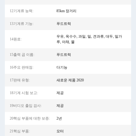
12기계류 능력:
85km 장거리
13기계류 기능:
푸드트럭
우유, 옥수수, 과일, 밀, 견과류, 대두, 밀가
14원료:
루, 야채, 물
15출력 곱 이름:
푸드트럭
16주요 판매점:
다기능
17판매 유형:
새로운 제품 2020
18기계 시험 보고:
제공
19비디오 출입 검사:
제공
20핵심 부품에 대한 보증:
2년
21핵심 부품:
모터