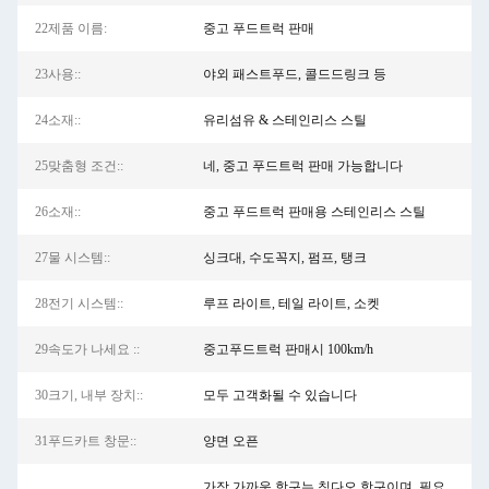
22제품 이름:
중고 푸드트럭 판매
23사용::
야외 패스트푸드, 콜드드링크 등
24소재::
유리섬유 & 스테인리스 스틸
25맞춤형 조건::
네, 중고 푸드트럭 판매 가능합니다
26소재::
중고 푸드트럭 판매용 스테인리스 스틸
27물 시스템::
싱크대, 수도꼭지, 펌프, 탱크
28전기 시스템::
루프 라이트, 테일 라이트, 소켓
29속도가 나세요 ::
중고푸드트럭 판매시 100km/h
30크기, 내부 장치::
모두 고객화될 수 있습니다
31푸드카트 창문::
양면 오픈
가장 가까운 항구는 칭다오 항구이며, 필요