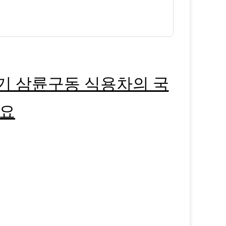
기 삼륜구동 식용차의 국
수요