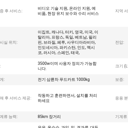
비디오 기술 지원, 온라인 지원, 예
증 후 서비스:
지역 서
비품, 현장 유지 보수와 수리 서비스
이집트, 캐나다, 터키, 영국, 미국, 이
탈리아, 프랑스, 독일, 베트남, 필리
시실 위치:
핀, 브라질, 페루, 사우디아라비아,
전압:
인도네시아, 파키스탄, 인도, 멕시
코, 러시아, 스페인, 태국,
3500w이며 사용자 정의가 가능합
:
크기 (L
니다.
게:
전기 삼륜차 푸드카트 1000kg
보증:
작동하고 훈련하면서, 설치를 처리
매 후 서비스 제공:
응용 분
하세요
계류 능력:
85km 장거리
기계류 
우유, 옥수수, 과일, 밀, 견과류, 대두,