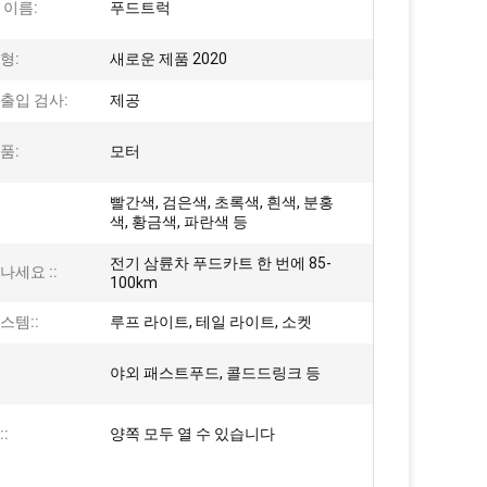
 이름:
푸드트럭
형:
새로운 제품 2020
출입 검사:
제공
품:
모터
빨간색, 검은색, 초록색, 흰색, 분홍
색, 황금색, 파란색 등
전기 삼륜차 푸드카트 한 번에 85-
나세요 ::
100km
스템::
루프 라이트, 테일 라이트, 소켓
야외 패스트푸드, 콜드드링크 등
:
양쪽 모두 열 수 있습니다