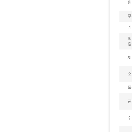
원
주
기
핵
증
제
소
물
관
수