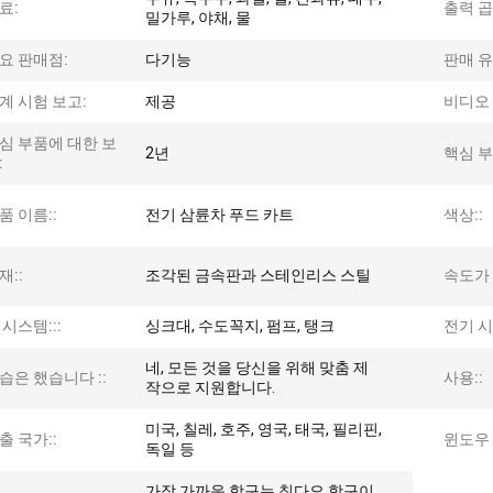
료:
출력 곱
밀가루, 야채, 물
요 판매점:
다기능
판매 유
계 시험 보고:
제공
비디오 
심 부품에 대한 보
2년
핵심 부
:
품 이름::
전기 삼륜차 푸드 카트
색상::
재::
조각된 금속판과 스테인리스 스틸
속도가 
 시스템:::
싱크대, 수도꼭지, 펌프, 탱크
전기 시
네, 모든 것을 당신을 위해 맞춤 제
습은 했습니다 ::
사용::
작으로 지원합니다.
미국, 칠레, 호주, 영국, 태국, 필리핀,
출 국가::
윈도우 :
독일 등
가장 가까운 항구는 칭다오 항구이