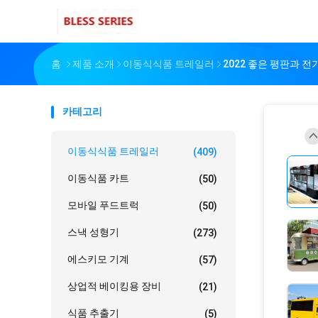
홈
제품 소개
이동식식품 트레일러
2022 좋은 평판과 
카테고리
이동식식품 트레일러
(409)
이동식품 카트
(50)
모바일 푸드트럭
(50)
스낵 성형기
(273)
에스키모 기계
(57)
상업적 베이킹용 장비
(21)
식품 추출기
(5)