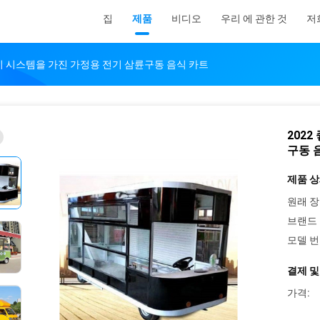
집
제품
비디오
우리 에 관한 것
저
전기 시스템을 가진 가정용 전기 삼륜구동 음식 카트
202
구동 
제품 상
원래 장
브랜드 
모델 번
결제 및
가격: