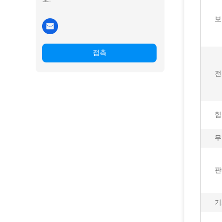
보
접촉
전
힘
무
판
기