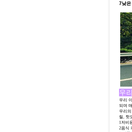
7낮은
우리
우리 
되며 
우리의 
릴, 핫
1저비용
2음식