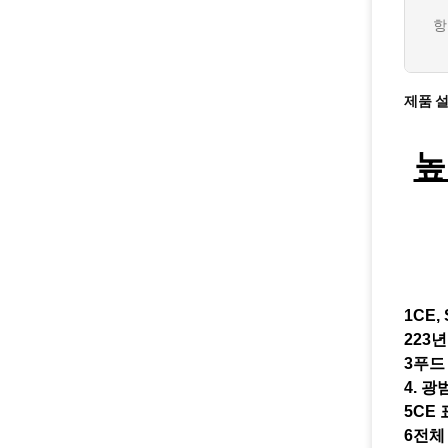
항
제품 
높
1CE, 
223
3푸드
4. 
5CE
6전체