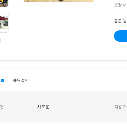
포장 세
공급 능
정보
제품 설명
건:
새로운
적용 가