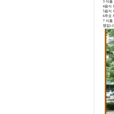
3.식
4음식
5음식
6주요 
7.식품
명입니