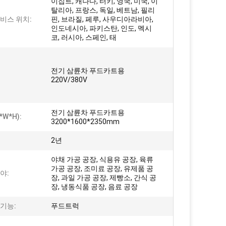
이집트, 캐나다, 터키, 영국, 미국, 이
탈리아, 프랑스, ​​독일, 베트남, 필리
비스 위치:
핀, 브라질, 페루, 사우디아라비아,
인도네시아, 파키스탄, 인도, 멕시
코, 러시아, 스페인, 태
전기 삼륜차 푸드카트용
220V/380V
전기 삼륜차 푸드카트용
*W*H):
3200*1600*2350mm
2년
야채 가공 공장, 식용유 공장, 육류
가공 공장, 조미료 공장, 유제품 공
야:
장, 과일 가공 공장, 제빵소, 간식 공
장, 냉동식품 공장, 음료 공장
기능:
푸드트럭