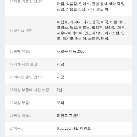
16적용 가능한 산업:
매점, 식품점, 인쇄소, 건설 공사, 에너지 및
광업, 식음료 상점, 기타, 광고 회
이집트, 캐나다, 터키, 영국, 미국, 이탈리아,
프랑스, 독일, 베트남, 필리핀, 브라질, 페루,
17전시실 위치:
사우디아라비아, 인도네시아, 파키스탄, 인
도, 멕시코, 러시아, 스페인, 태국,
18판매 유형:
새로운 제품 2020
19기계 시험 보고:
제공
20비디오 출입 검사:
제공
21핵심 부품에 대한 보증:
2년
22핵심 부품:
모터
23제품 이름::
페인트 교반기
24적용::
0.5L-20L 배럴 페인트