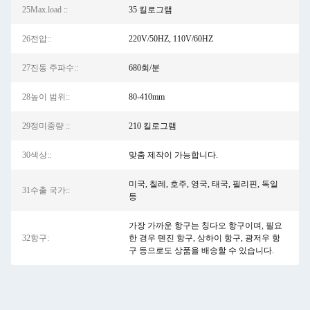
25Max.load ::
35 킬로그램
26전압::
220V/50HZ, 110V/60HZ
27진동 주파수::
680회/분
28높이 범위::
80-410mm
29정미중량 ::
210 킬로그램
30색상::
맞춤 제작이 가능합니다.
미국, 칠레, 호주, 영국, 태국, 필리핀, 독일
31수출 국가::
등
가장 가까운 항구는 칭다오 항구이며, 필요
32항구:
한 경우 톈진 항구, 상하이 항구, 광저우 항
구 등으로도 상품을 배송할 수 있습니다.