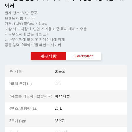
이커
원래 장소: 허난, 중국
브랜드 이름: BLESS
가격: $1,988.00/sets >=1 sets
포장 세부 사항: 1. 단일 기계용 표준 목재 케이스 수출
2. 나무상자에 있는 배송 표시
3. 나무상자에 포장 후 컨테이너에 적재
공급 능력: 500세트/월 페인트 셰이커
세부사항
Description
1믹서형:
흔들고
2배럴 크기 (L):
20L
3재료는 가공처리했습니다:
화학 제품
4맥스. 로딩량 (L):
20 Ｌ
5무게 (kg):
35 KG