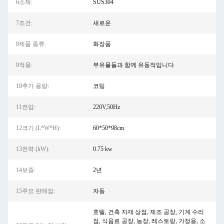
6소재:
SUS304
7조건:
새로운
8제품 종류:
화장품
9적용:
부유물들과 함께 유동적입니다
10추가 용량:
코팅
11전압:
220V,50Hz
12크기 (L*W*H):
60*50*98cm
13전력 (kW):
0.75 kw
14보증:
2년
15주요 판매점:
자동
호텔, 건축 자재 상점, 제조 공장, 기계 수리
점, 식음료 공장, 농장, 레스토랑, 가정용, 소