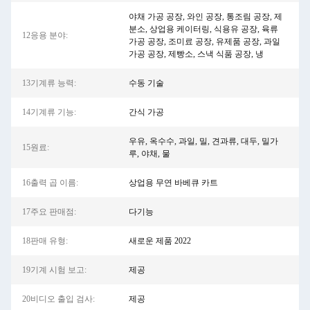
야채 가공 공장, 와인 공장, 통조림 공장, 제
분소, 상업용 케이터링, 식용유 공장, 육류
12응용 분야:
가공 공장, 조미료 공장, 유제품 공장, 과일
가공 공장, 제빵소, 스낵 식품 공장, 냉
13기계류 능력:
수동 기술
14기계류 기능:
간식 가공
우유, 옥수수, 과일, 밀, 견과류, 대두, 밀가
15원료:
루, 야채, 물
16출력 곱 이름:
상업용 무연 바베큐 카트
17주요 판매점:
다기능
18판매 유형:
새로운 제품 2022
19기계 시험 보고:
제공
20비디오 출입 검사:
제공