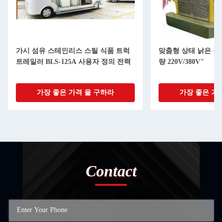
가시 섬유 스테인리스 스틸 식품 트럭
맞춤형 상태 낡은 음식
트레일러 BLS-125A 사용자 정의 전력
량 220V/380V"
가장 좋은 가격 을 구하라
가장 좋은 가
Contact