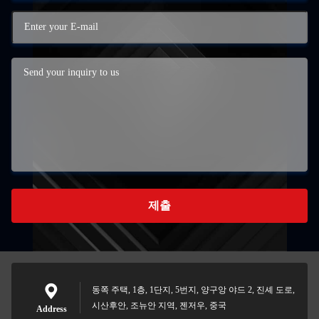
제출
동쪽 주택, 1층, 1단지, 5번지, 양구앙 야드 2, 진셰 도로,
시산후안, 조뉴안 지역, 젠저우, 중국
Address