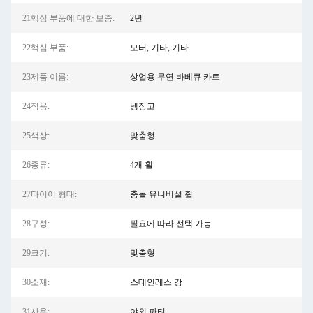
21핵심 부품에 대한 보증:
2년
22핵심 부품:
모터, 기타, 기타
23제품 이름:
상업용 무연 바베큐 카트
24적용:
냉장고
25색상:
맞춤형
26종류:
4개 휠
27타이어 형태:
충돌 유니버설 휠
28구성:
필요에 따라 선택 가능
29크기:
맞춤형
30소재:
스테인레스 강
31사용:
야외 파티