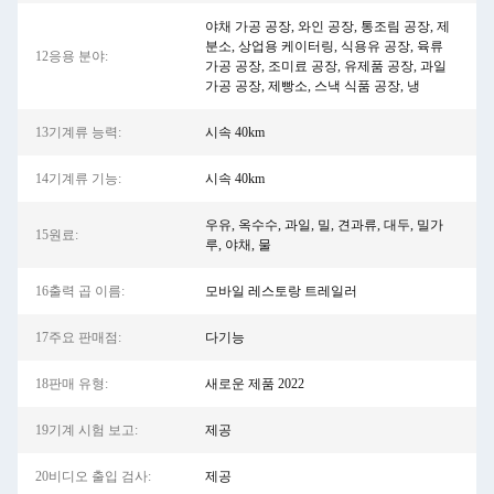
야채 가공 공장, 와인 공장, 통조림 공장, 제
분소, 상업용 케이터링, 식용유 공장, 육류
12응용 분야:
가공 공장, 조미료 공장, 유제품 공장, 과일
가공 공장, 제빵소, 스낵 식품 공장, 냉
13기계류 능력:
시속 40km
14기계류 기능:
시속 40km
우유, 옥수수, 과일, 밀, 견과류, 대두, 밀가
15원료:
루, 야채, 물
16출력 곱 이름:
모바일 레스토랑 트레일러
17주요 판매점:
다기능
18판매 유형:
새로운 제품 2022
19기계 시험 보고:
제공
20비디오 출입 검사:
제공