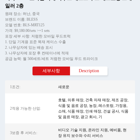
일러 2층
원래 장소: 허난, 중국
브랜드 이름: BLESS
모델 번호: BLS-MRT125
가격: $9,180.00/sets >=1 sets
포장 세부 사항: 저렴한 모바일 푸드트럭
1. 단일 기계용 표준 목재 케이스 수출
2. 나무상자에 있는 배송 표시
3. 나무상자에 포장 후 컨테이너에 적재
공급 능력: 월 500세트/세트 저렴한 모바일 푸드 트라이크
세부사항
Description
1조건:
새로운
호텔, 의류 매장, 건축 자재 매장, 제조 공장,
식품 및 음료 공장, 농장, 레스토랑, 가정용,
2적용 가능한 산업:
소매, 식품 매장, 인쇄 매장, 건설 공사, 식품
및 음료 매장, 광고 회사, 기
비디오 기술 지원, 온라인 지원, 예비품, 현
3보증 후 서비스:
장 유지 보수와 수리 서비스