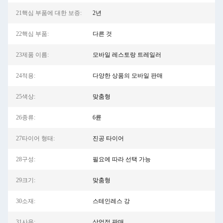
21핵심 부품에 대한 보증:
2년
22핵심 부품:
다른 것
23제품 이름:
모바일 레스토랑 트레일러
24적용:
다양한 상품의 모바일 판매
25색상:
맞춤형
26종류:
6륜
27타이어 형태:
진공 타이어
28구성:
필요에 따라 선택 가능
29크기:
맞춤형
30소재:
스테인레스 강
31사용:
상업적 판매