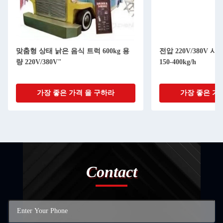
맞춤형 상태 낡은 음식 트럭 600kg 용
전압 220V/380V 
량 220V/380V"
150-400kg/h
가장 좋은 가격 을 구하라
가장 좋은 가
Contact