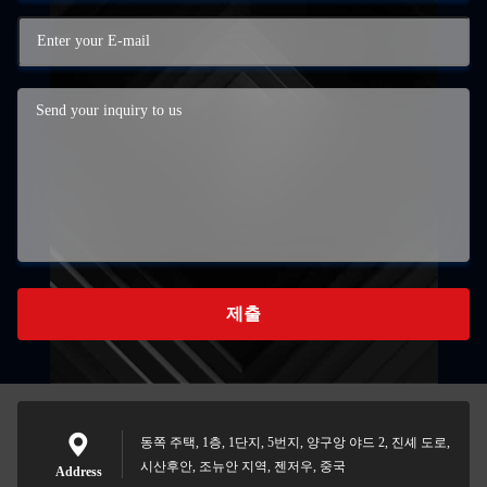
제출
동쪽 주택, 1층, 1단지, 5번지, 양구앙 야드 2, 진셰 도로,
시산후안, 조뉴안 지역, 젠저우, 중국
Address