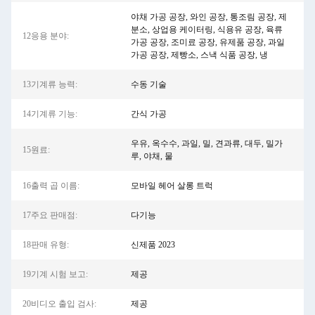
야채 가공 공장, 와인 공장, 통조림 공장, 제
분소, 상업용 케이터링, 식용유 공장, 육류
12응용 분야:
가공 공장, 조미료 공장, 유제품 공장, 과일
가공 공장, 제빵소, 스낵 식품 공장, 냉
13기계류 능력:
수동 기술
14기계류 기능:
간식 가공
우유, 옥수수, 과일, 밀, 견과류, 대두, 밀가
15원료:
루, 야채, 물
16출력 곱 이름:
모바일 헤어 살롱 트럭
17주요 판매점:
다기능
18판매 유형:
신제품 2023
19기계 시험 보고:
제공
20비디오 출입 검사:
제공