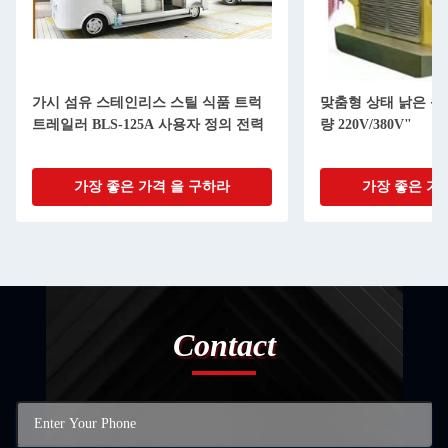
맞춤형 상태 낡은 음식 트럭 600kg 용
전압 220V/380V 
량 220V/380V"
150-400kg/h
가장 좋은 가격 을 구하라
가장 좋은 가
Contact