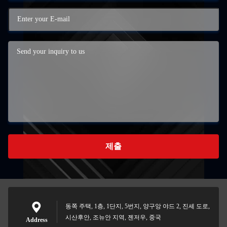
제출
동쪽 주택, 1층, 1단지, 5번지, 양구앙 야드 2, 진셰 도로,
시산후안, 조뉴안 지역, 젠저우, 중국
Address