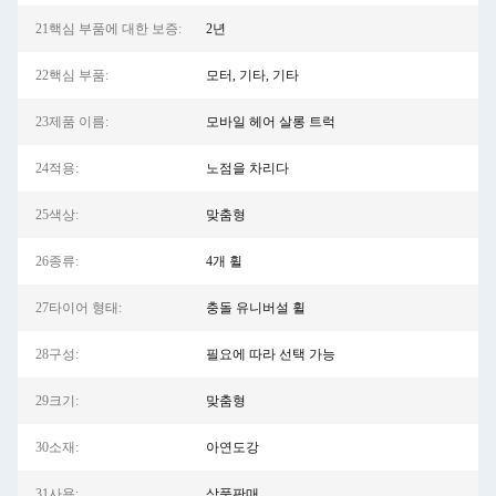
21핵심 부품에 대한 보증:
2년
22핵심 부품:
모터, 기타, 기타
23제품 이름:
모바일 헤어 살롱 트럭
24적용:
노점을 차리다
25색상:
맞춤형
26종류:
4개 휠
27타이어 형태:
충돌 유니버설 휠
28구성:
필요에 따라 선택 가능
29크기:
맞춤형
30소재:
아연도강
31사용:
상품판매