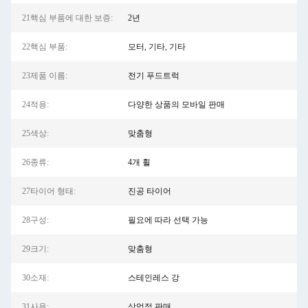
21핵심 부품에 대한 보증:
2년
22핵심 부품:
모터, 기타, 기타
23제품 이름:
전기 푸드트럭
24적용:
다양한 상품의 모바일 판매
25색상:
맞춤형
26종류:
4개 휠
27타이어 형태:
진공 타이어
28구성:
필요에 따라 선택 가능
29크기:
맞춤형
30소재:
스테인레스 강
31사용:
상업적 판매