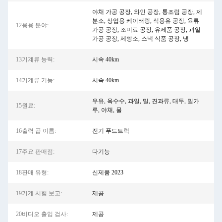
야채 가공 공장, 와인 공장, 통조림 공장, 제
분소, 상업용 케이터링, 식용유 공장, 육류
12응용 분야:
가공 공장, 조미료 공장, 유제품 공장, 과일
가공 공장, 제빵소, 스낵 식품 공장, 냉
13기계류 능력:
시속 40km
14기계류 기능:
시속 40km
우유, 옥수수, 과일, 밀, 견과류, 대두, 밀가
15원료:
루, 야채, 물
16출력 곱 이름:
전기 푸드트럭
17주요 판매점:
다기능
18판매 유형:
신제품 2023
19기계 시험 보고:
제공
20비디오 출입 검사:
제공