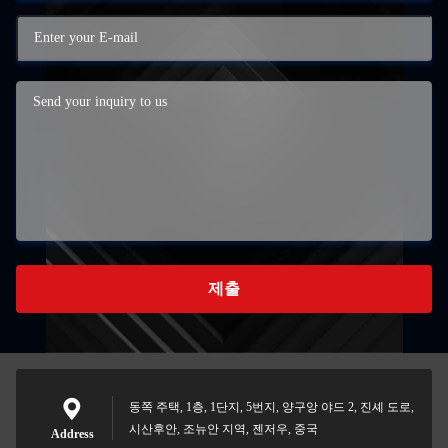
제출
동쪽 주택, 1층, 1단지, 5번지, 양구앙 야드 2, 진셰 도로,
시산후안, 조뉴안 지역, 젠저우, 중국
Address