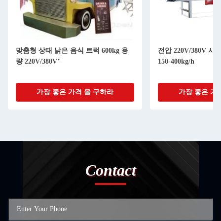
맞춤형 상태 낡은 음식 트럭 600kg 용
전압 220V/380V 
량 220V/380V"
150-400kg/h
가장 좋은 가격 을 구하라
가장 좋은 가
Contact