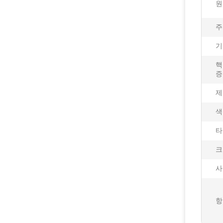
원
주
기
핵
증
제
색
타
크
사
항