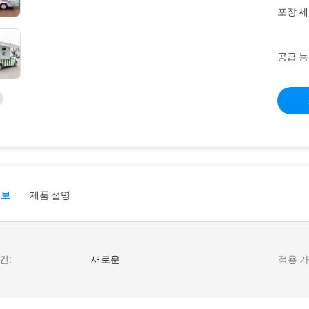
포장 세
공급 능
정보
제품 설명
건:
새로운
적용 가