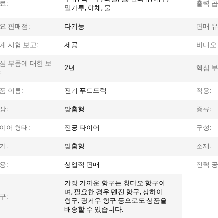
료:
출력 곱
밀가루, 야채, 물
요 판매점:
다기능
판매 유
계 시험 보고:
제공
비디오 
심 부품에 대한 보
2년
핵심 부
:
품 이름:
전기 푸드트럭
적용:
상:
맞춤형
종류:
이어 형태:
진공 타이어
구성:
기:
맞춤형
소재:
용:
상업적 판매
전력 공
가장 가까운 항구는 칭다오 항구이
며, 필요한 경우 톈진 항구, 상하이
구:
항구, 광저우 항구 등으로도 상품을
배송할 수 있습니다.