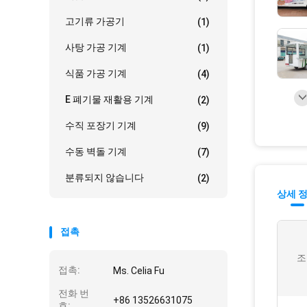
고기류 가공기
(1)
사탕 가공 기계
(1)
식품 가공 기계
(4)
E 폐기물 재활용 기계
(2)
수직 포장기 기계
(9)
수동 벽돌 기계
(7)
분류되지 않습니다
(2)
상세 
접촉
조
접촉:
Ms. Celia Fu
전화 번
+86 13526631075
호: