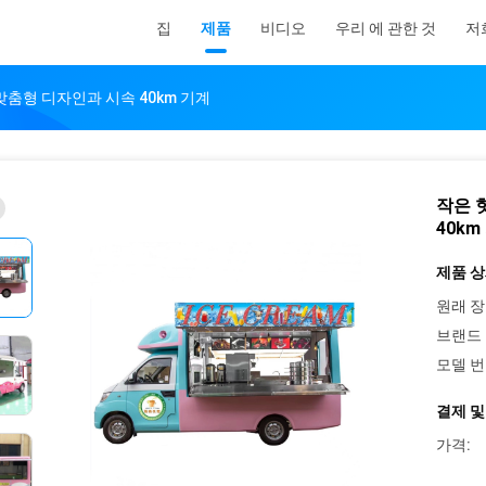
집
제품
비디오
우리 에 관한 것
저
맞춤형 디자인과 시속 40km 기계
작은 
40km
제품 상
원래 장
브랜드 
모델 번
결제 및
가격: