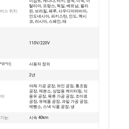
이집트, 캐나다, 터키, 영국, 미국, 이
탈리아, 프랑스, ​​독일, 베트남, 필리
비스 위치:
핀, 브라질, 페루, 사우디아라비아,
인도네시아, 파키스탄, 인도, 멕시
코, 러시아, 스페인, 태
110V/220V
*W*H):
사용자 정의
2년
야채 가공 공장, 와인 공장, 통조림
공장, 제분소, 상업용 케이터링, 식
야:
용유 공장, 육류 가공 공장, 조미료
공장, 유제품 공장, 과일 가공 공장,
제빵소, 스낵 식품 공장, 냉
기능:
시속 40km