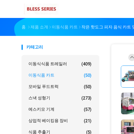
홈
제품 소개
이동식품 카트
작은 핫도그 피자 음식 카트 
카테고리
이동식식품 트레일러
(409)
이동식품 카트
(50)
모바일 푸드트럭
(50)
스낵 성형기
(273)
에스키모 기계
(57)
상업적 베이킹용 장비
(21)
식품 추출기
(5)