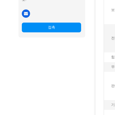
보
접촉
전
힘
무
판
기