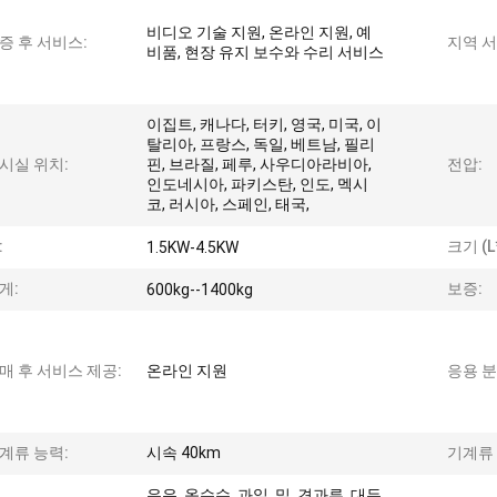
비디오 기술 지원, 온라인 지원, 예
증 후 서비스:
지역 서
비품, 현장 유지 보수와 수리 서비스
이집트, 캐나다, 터키, 영국, 미국, 이
탈리아, 프랑스, 독일, 베트남, 필리
시실 위치:
핀, 브라질, 페루, 사우디아라비아,
전압:
인도네시아, 파키스탄, 인도, 멕시
코, 러시아, 스페인, 태국,
:
크기 (L
1.5KW-4.5KW
게:
보증:
600kg--1400kg
매 후 서비스 제공:
온라인 지원
응용 분
계류 능력:
시속 40km
기계류 
우유, 옥수수, 과일, 밀, 견과류, 대두,