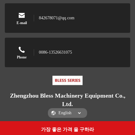
842678071@qq.com
E-mail
0086-13526631075
Phone
Zhengzhou Bless Machinery Equipment Co.,
Ltd.
가장 좋은 가격 을 구하라
Get a Quote
Zhengzhou Bless Machinery Equipment Co., Ltd.