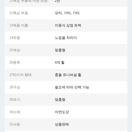
21핵심 부품에 대한 보증:
2년
22핵심 부품:
모터, 기타, 기타
23제품 이름:
이동식 상점 트럭
24적용:
노점을 차리다
25색상:
맞춤형
26종류:
4개 휠
27타이어 형태:
충돌 유니버설 휠
28구성:
필요에 따라 선택 가능
29크기:
맞춤형
30소재:
아연도강
31사용:
상품판매