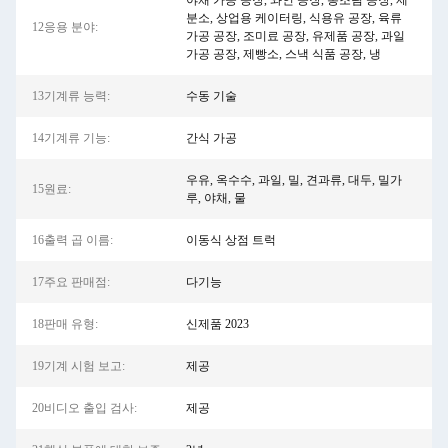
야채 가공 공장, 와인 공장, 통조림 공장, 제
분소, 상업용 케이터링, 식용유 공장, 육류
12응용 분야:
가공 공장, 조미료 공장, 유제품 공장, 과일
가공 공장, 제빵소, 스낵 식품 공장, 냉
13기계류 능력:
수동 기술
14기계류 기능:
간식 가공
우유, 옥수수, 과일, 밀, 견과류, 대두, 밀가
15원료:
루, 야채, 물
16출력 곱 이름:
이동식 상점 트럭
17주요 판매점:
다기능
18판매 유형:
신제품 2023
19기계 시험 보고:
제공
20비디오 출입 검사:
제공