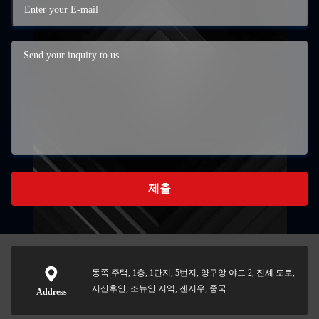
제출
동쪽 주택, 1층, 1단지, 5번지, 양구앙 야드 2, 진셰 도로,
시산후안, 조뉴안 지역, 젠저우, 중국
Address