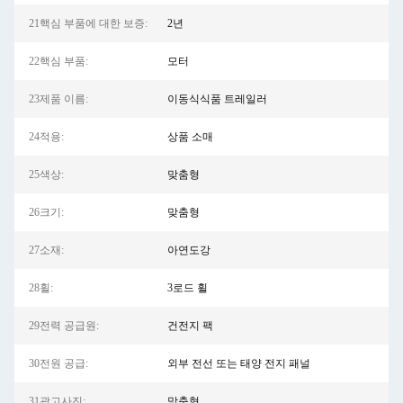
21핵심 부품에 대한 보증:
2년
22핵심 부품:
모터
23제품 이름:
이동식식품 트레일러
24적용:
상품 소매
25색상:
맞춤형
26크기:
맞춤형
27소재:
아연도강
28휠:
3로드 휠
29전력 공급원:
건전지 팩
30전원 공급:
외부 전선 또는 태양 전지 패널
31광고사진:
맞춤형