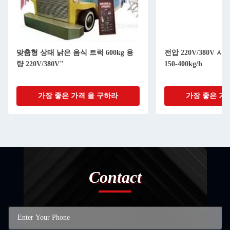
맞춤형 상태 낡은 음식 트럭 600kg 용
전압 220V/380V 
량 220V/380V"
150-400kg/h
가장 좋은 가격 을 구하라
가장 좋은 가
Contact