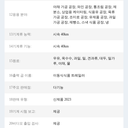
야채 가공 공장, 와인 공장, 통조림 공장, 제
분소, 상업용 케이터링, 식용유 공장, 육류
12응용 분야:
가공 공장, 조미료 공장, 유제품 공장, 과일
가공 공장, 제빵소, 스낵 식품 공장, 냉
13기계류 능력:
시속 40km
14기계류 기능:
시속 40km
우유, 옥수수, 과일, 밀, 견과류, 대두, 밀가
15원료:
루, 야채, 물
16출력 곱 이름:
이동식식품 트레일러
17주요 판매점:
다기능
18판매 유형:
신제품 2023
19기계 시험 보고:
제공
20비디오 출입 검사:
제공