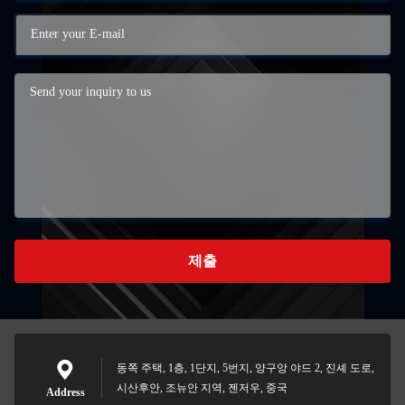
제출
동쪽 주택, 1층, 1단지, 5번지, 양구앙 야드 2, 진셰 도로,
시산후안, 조뉴안 지역, 젠저우, 중국
Address