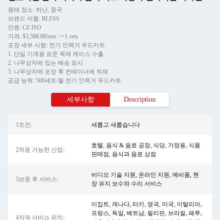
원래 장소: 허난, 중국
브랜드 이름: BLESS
인증: CE ISO
가격: $3,588.00/sets >=1 sets
포장 세부 사항: 전기 인력거 푸드카트
1. 단일 기계용 표준 목재 케이스 수출
2. 나무상자에 있는 배송 표시
3. 나무상자에 포장 후 컨테이너에 적재
공급 능력: 500세트/월 전기 인력거 푸드카트
세부사항
Description
1조건:
새롭고 새롭습니다
호텔, 음식 & 음료 공장, 식당, 가정용, 식품
2적용 가능한 산업:
판매점, 음식과 음료 상점
비디오 기술 지원, 온라인 지원, 예비품, 현
3보증 후 서비스:
장 유지 보수와 수리 서비스
이집트, 캐나다, 터키, 영국, 미국, 이탈리아,
프랑스, ​​독일, 베트남, 필리핀, 브라질, 페루,
4지역 서비스 위치: