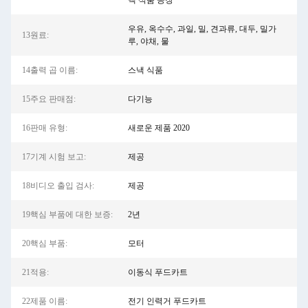
낵 식품 공장
우유, 옥수수, 과일, 밀, 견과류, 대두, 밀가
13원료:
루, 야채, 물
14출력 곱 이름:
스낵 식품
15주요 판매점:
다기능
16판매 유형:
새로운 제품 2020
17기계 시험 보고:
제공
18비디오 출입 검사:
제공
19핵심 부품에 대한 보증:
2년
20핵심 부품:
모터
21적용:
이동식 푸드카트
22제품 이름:
전기 인력거 푸드카트