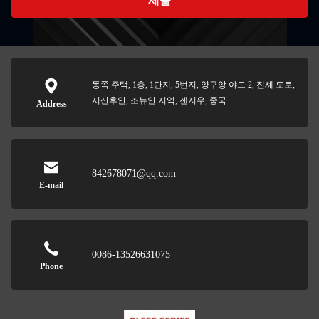
제출
동쪽 주택, 1층, 1단지, 5번지, 양구앙 야드 2, 진셰 도로,
시산후안, 조뉴안 지역, 젠저우, 중국
Address
842678071@qq.com
E-mail
0086-13526631075
Phone