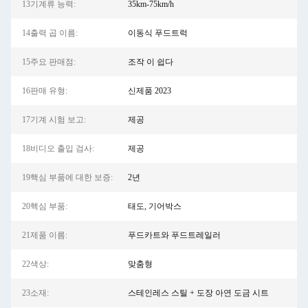
13기계류 능력:
35km-75km/h
14출력 곱 이름:
이동식 푸드트럭
15주요 판매점:
조작 이 쉽다
16판매 유형:
신제품 2023
17기계 시험 보고:
제공
18비디오 출입 검사:
제공
19핵심 부품에 대한 보증:
2년
20핵심 부품:
태도, 기어박스
21제품 이름:
푸드카트와 푸드트레일러
22색상:
맞춤형
23소재:
스테인레스 스틸 + 도장 아연 도금 시트