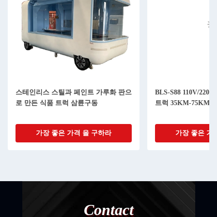
스테인리스 스틸과 페인트 가루화 판으
BLS-S88 110V/2
로 만든 식품 트럭 삼륜구동
트럭 35KM-75KM/H
가장 좋은 가격 을 구하라
가장 좋은 가
Contact