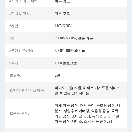
4지역 서비스 위치:
아무 것도
5전시실 위치:
아무 것도
6전압:
110V/220V
7힘:
2500W-5000W, 맞춤 가능
8크기 (L*W*H):
3000*2100*2500mm
9무게:
1000 킬로그램
10보증:
2년
비디오 기술 지원, 해외로 기계류를 서비스
11판매 후 서비스 제공:
할 수 있는 엔지니어들
야채 가공 공장, 와인 공장, 통조림 공장, 제
분소, 상업용 케이터링, 식용유 공장, 육류
12응용 분야:
가공 공장, 조미료 공장, 유제품 공장, 과일
가공 공장, 제빵소, 스낵 식품 공장, 냉