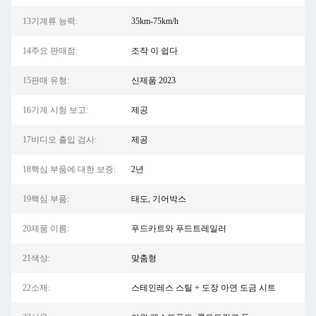
13기계류 능력:
35km-75km/h
14주요 판매점:
조작 이 쉽다
15판매 유형:
신제품 2023
16기계 시험 보고:
제공
17비디오 출입 검사:
제공
18핵심 부품에 대한 보증:
2년
19핵심 부품:
태도, 기어박스
20제품 이름:
푸드카트와 푸드트레일러
21색상:
맞춤형
22소재:
스테인레스 스틸 + 도장 아연 도금 시트