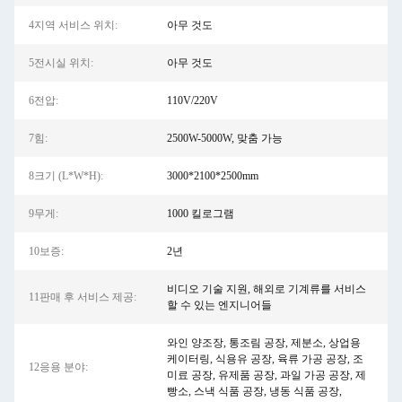
4지역 서비스 위치:
아무 것도
5전시실 위치:
아무 것도
6전압:
110V/220V
7힘:
2500W-5000W, 맞춤 가능
8크기 (L*W*H):
3000*2100*2500mm
9무게:
1000 킬로그램
10보증:
2년
비디오 기술 지원, 해외로 기계류를 서비스
11판매 후 서비스 제공:
할 수 있는 엔지니어들
와인 양조장, 통조림 공장, 제분소, 상업용
케이터링, 식용유 공장, 육류 가공 공장, 조
12응용 분야:
미료 공장, 유제품 공장, 과일 가공 공장, 제
빵소, 스낵 식품 공장, 냉동 식품 공장,