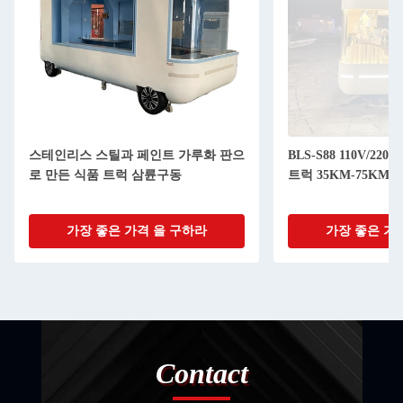
스테인리스 스틸과 페인트 가루화 판으
BLS-S88 110V/2
로 만든 식품 트럭 삼륜구동
트럭 35KM-75KM/H
가장 좋은 가격 을 구하라
가장 좋은 가
Contact