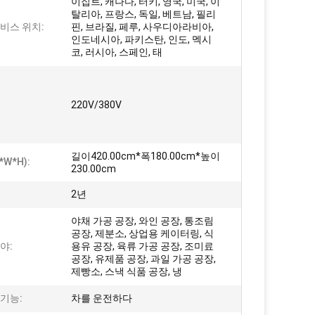
이집트, 캐나다, 터키, 영국, 미국, 이
탈리아, 프랑스, ​​독일, 베트남, 필리
비스 위치:
핀, 브라질, 페루, 사우디아라비아,
인도네시아, 파키스탄, 인도, 멕시
코, 러시아, 스페인, 태
220V/380V
길이420.00cm*폭180.00cm*높이
*W*H):
230.00cm
2년
야채 가공 공장, 와인 공장, 통조림
공장, 제분소, 상업용 케이터링, 식
야:
용유 공장, 육류 가공 공장, 조미료
공장, 유제품 공장, 과일 가공 공장,
제빵소, 스낵 식품 공장, 냉
기능:
차를 운전하다