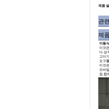
제품 
관련
제품
이동식
이것은
다.성
고이기
요구를
이것은
모바일
점,합