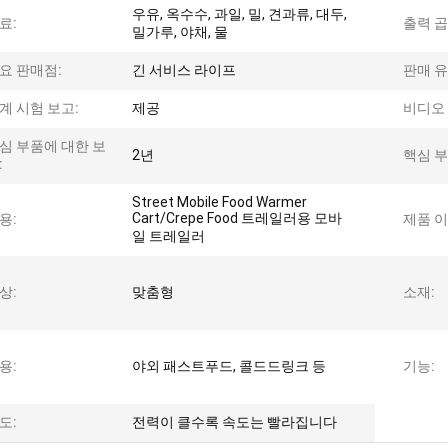
우유, 옥수수, 과일, 밀, 견과류, 대두,
료:
출력 곱
밀가루, 야채, 물
요 판매점:
긴 서비스 라이프
판매 유
계 시험 보고:
제공
비디오 
심 부품에 대한 보
2년
핵심 부
:
Street Mobile Food Warmer
Cart/Crepe Food 트레일러용 모바
용:
제품 이
일 트레일러
상:
맞춤형
소재:
용:
야외 패스트푸드, 콜드드링크 등
기능:
도:
전력이 클수록 속도는 빨라집니다