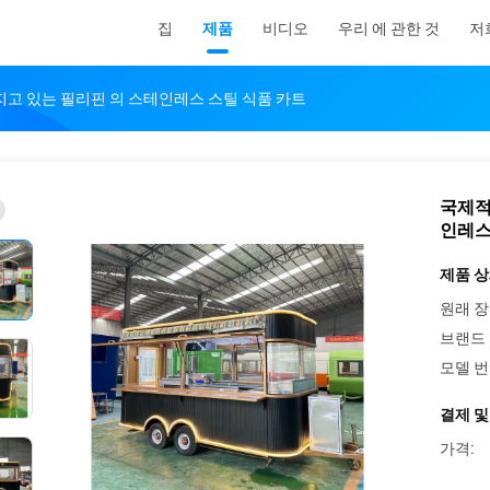
집
제품
비디오
우리 에 관한 것
저
지고 있는 필리핀 의 스테인레스 스틸 식품 카트
국제적
인레스
제품 상
원래 장
브랜드 
모델 번
결제 및
가격: