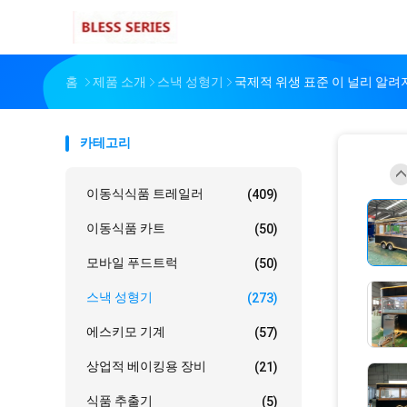
홈
제품 소개
스낵 성형기
국제적 위생 표준 이 널리 알려
카테고리
이동식식품 트레일러
(409)
이동식품 카트
(50)
모바일 푸드트럭
(50)
스낵 성형기
(273)
에스키모 기계
(57)
상업적 베이킹용 장비
(21)
식품 추출기
(5)