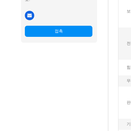
보
접촉
전
힘
무
판
기