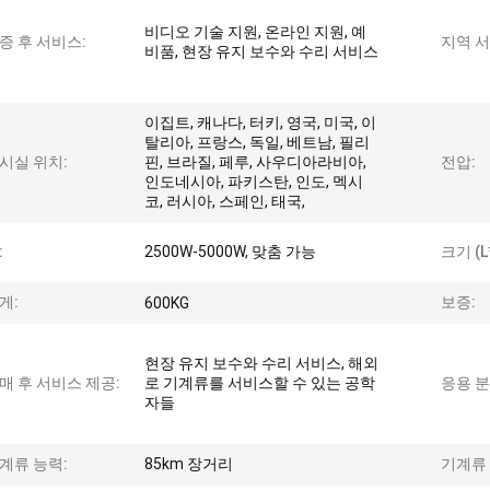
비디오 기술 지원, 온라인 지원, 예
증 후 서비스:
지역 서
비품, 현장 유지 보수와 수리 서비스
이집트, 캐나다, 터키, 영국, 미국, 이
탈리아, 프랑스, 독일, 베트남, 필리
시실 위치:
핀, 브라질, 페루, 사우디아라비아,
전압:
인도네시아, 파키스탄, 인도, 멕시
코, 러시아, 스페인, 태국,
:
2500W-5000W, 맞춤 가능
크기 (L
게:
보증:
600KG
현장 유지 보수와 수리 서비스, 해외
매 후 서비스 제공:
로 기계류를 서비스할 수 있는 공학
응용 분
자들
계류 능력:
85km 장거리
기계류 