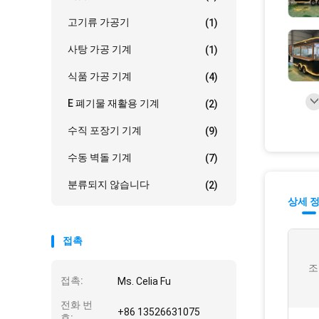
고기류 가공기
(1)
사탕 가공 기계
(1)
식품 가공 기계
(4)
E 폐기물 재활용 기계
(2)
수직 포장기 기계
(9)
수동 벽돌 기계
(7)
분류되지 않습니다
(2)
상세 
접촉
조
접촉:
Ms. Celia Fu
전화 번
+86 13526631075
호: