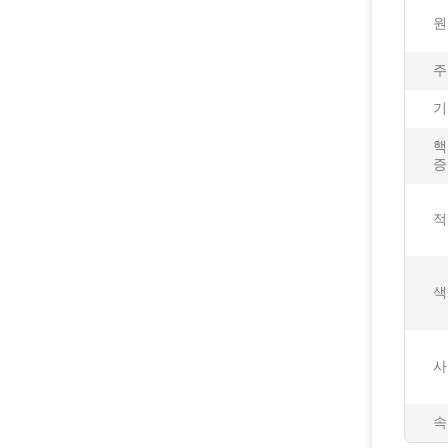
원
주
기
핵
증
적
색
사
속