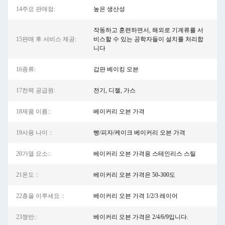
14주요 판매점:
높은 생산성
작동하고 훈련하면서, 해외로 기계류를 서
15판매 후 서비스 제공:
비스할 수 있는 공학자들이 설치를 처리합
니다
16종류:
갑판 베이킹 오븐
17전력 공급원:
전기, 디젤, 가스
18제품 이름::
베이커리 오븐 가격
19사용 나이 ::
빵/피자/케이크 베이커리 오븐 가격
20가열 요소::
베이커리 오븐 가격용 스테인리스 스틸
21온도 ::
베이커리 오븐 가격은 50-300도
22층을 이루세요 ::
베이커리 오븐 가격 1/2/3 레이어
23쟁반::
베이커리 오븐 가격은 2/4/6/9입니다.