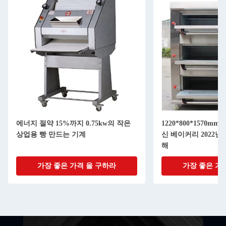
에너지 절약 15%까지 0.75kw의 작은
1220*800*1570m
상업용 빵 만드는 기계
신 베이커리 2022년
해
가장 좋은 가격 을 구하라
가장 좋은 가