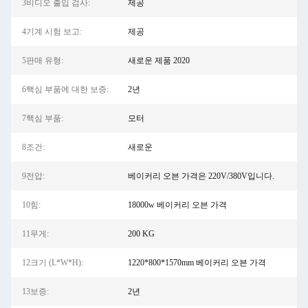
3비디오 출입 검사:
제공
4기계 시험 보고:
제공
5판매 유형:
새로운 제품 2020
6핵심 부품에 대한 보증:
2년
7핵심 부품:
모터
8조건:
새로운
9전압:
베이커리 오븐 가격은 220V/380V입니다.
10힘:
18000w 베이커리 오븐 가격
11무게:
200 KG
12크기 (L*W*H):
1220*800*1570mm 베이커리 오븐 가격
13보증:
2년