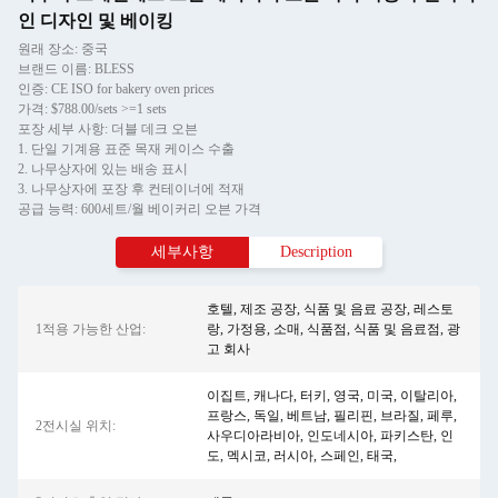
인 디자인 및 베이킹
원래 장소: 중국
브랜드 이름: BLESS
인증: CE ISO for bakery oven prices
가격: $788.00/sets >=1 sets
포장 세부 사항: 더블 데크 오븐
1. 단일 기계용 표준 목재 케이스 수출
2. 나무상자에 있는 배송 표시
3. 나무상자에 포장 후 컨테이너에 적재
공급 능력: 600세트/월 베이커리 오븐 가격
세부사항
Description
호텔, 제조 공장, 식품 및 음료 공장, 레스토
1적용 가능한 산업:
랑, 가정용, 소매, 식품점, 식품 및 음료점, 광
고 회사
이집트, 캐나다, 터키, 영국, 미국, 이탈리아,
프랑스, 독일, 베트남, 필리핀, 브라질, 페루,
2전시실 위치:
사우디아라비아, 인도네시아, 파키스탄, 인
도, 멕시코, 러시아, 스페인, 태국,