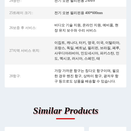
24쟁반::
전기 오븐 필리핀용 2/4/6/9
25트레이 크기::
전기 오븐 필리핀용 400*600mm
비디오 기술 지원, 온라인 지원, 예비품, 현
26보증 후 서비스:
장 유지 보수와 수리 서비스
이집트, 캐나다, 터키, 영국, 미국, 이탈리아,
프랑스, ​​독일, 베트남, 필리핀, 브라질, 페루,
27지역 서비스 위치:
사우디아라비아, 인도네시아, 파키스탄, 인
도, 멕시코, 러시아, 스페인, 태
가장 가까운 항구는 칭다오 항구이며, 필요
28항구:
한 경우 톈진 항구, 상하이 항구, 광저우 항
구 등으로도 상품을 배송할 수 있습니다.
Similar Products