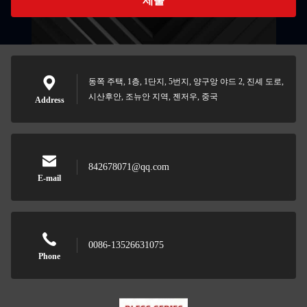
제출
동쪽 주택, 1층, 1단지, 5번지, 양구앙 야드 2, 진셰 도로,
시산후안, 조뉴안 지역, 젠저우, 중국
Address
842678071@qq.com
E-mail
0086-13526631075
Phone