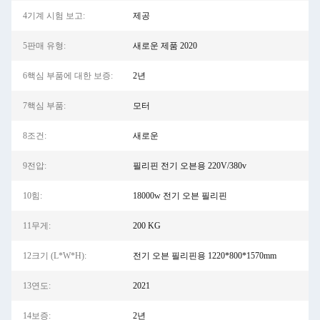
4기계 시험 보고:
제공
5판매 유형:
새로운 제품 2020
6핵심 부품에 대한 보증:
2년
7핵심 부품:
모터
8조건:
새로운
9전압:
필리핀 전기 오븐용 220V/380v
10힘:
18000w 전기 오븐 필리핀
11무게:
200 KG
12크기 (L*W*H):
전기 오븐 필리핀용 1220*800*1570mm
13연도:
2021
14보증:
2년