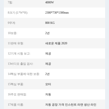
7힘:
4000W
8크기 (L*W*H):
2300*730*1300mm
9무게:
800 KG
10보증:
2년
11판매 유형:
새로운 제품 2020
12기계 시험 보고:
제공
13비디오 출입 검사:
제공
14핵심 부품에 대한 보증:
2년
15핵심 부품:
모터
16주요 판매점:
자동
17제품 이름:
자동 공장 가격 인스턴트 라면 생산 라인