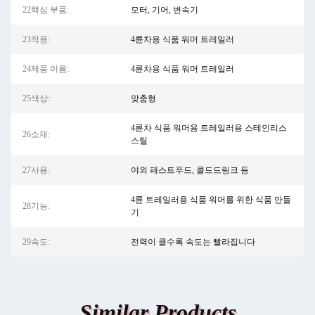
22핵심 부품:
모터, 기어, 변속기
23적용:
4륜차용 식품 워머 트레일러
24제품 이름:
4륜차용 식품 워머 트레일러
25색상:
맞춤형
4륜차 식품 워머용 트레일러용 스테인리스
26소재:
스틸
27사용:
야외 패스트푸드, 콜드드링크 등
4륜 트레일러용 식품 워머를 위한 식품 만들
28기능:
기
29속도:
전력이 클수록 속도는 빨라집니다
Similar Products