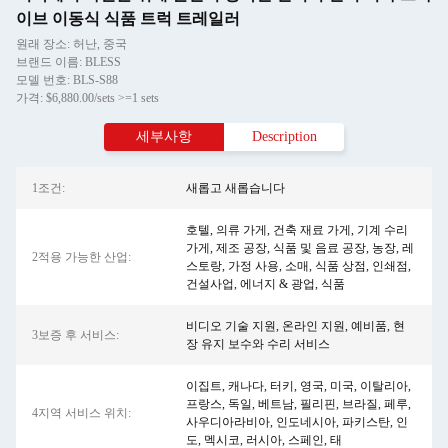
이브 이동식 식품 트럭 트레일러
원래 장소: 허난, 중국
브랜드 이름: BLESS
모델 번호: BLS-S88
가격: $6,880.00/sets >=1 sets
세부사항
Description
1조건:
새롭고 새롭습니다
호텔, 의류 가게, 건축 재료 가게, 기계 수리
가게, 제조 공장, 식품 및 음료 공장, 농장, 레
2적용 가능한 산업:
스토랑, 가정 사용, 소매, 식품 상점, 인쇄점,
건설사업, 에너지 & 광업, 식품
비디오 기술 지원, 온라인 지원, 예비품, 현
3보증 후 서비스:
장 유지 보수와 수리 서비스
이집트, 캐나다, 터키, 영국, 미국, 이탈리아,
프랑스, ​​독일, 베트남, 필리핀, 브라질, 페루,
4지역 서비스 위치:
사우디아라비아, 인도네시아, 파키스탄, 인
도, 멕시코, 러시아, 스페인, 태