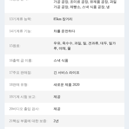
가공 공장, 조미료 공장, 유제품 공장, 과일
가공 공장, 제빵소, 스낵 식품 공장, 냉
13기계류 능력:
85km 장거리
14기계류 기능:
차를 운전하다
우유, 옥수수, 과일, 밀, 견과류, 대두, 밀가
15원료:
루, 야채, 물
16출력 곱 이름:
스낵 식품
17주요 판매점:
긴 서비스 라이프
18판매 유형:
새로운 제품 2020
19기계 시험 보고:
제공
20비디오 출입 검사:
제공
21핵심 부품에 대한 보증:
2년