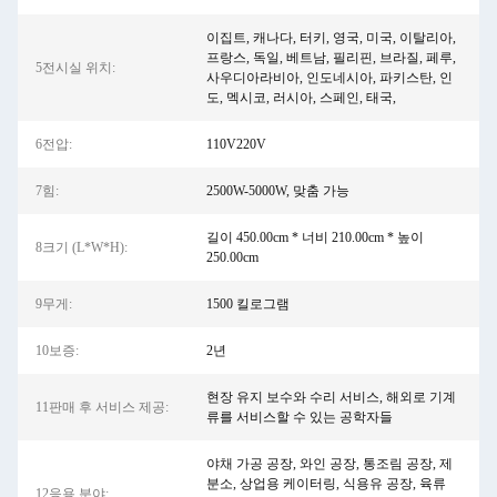
이집트, 캐나다, 터키, 영국, 미국, 이탈리아,
프랑스, 독일, 베트남, 필리핀, 브라질, 페루,
5전시실 위치:
사우디아라비아, 인도네시아, 파키스탄, 인
도, 멕시코, 러시아, 스페인, 태국,
6전압:
110V220V
7힘:
2500W-5000W, 맞춤 가능
길이 450.00cm * 너비 210.00cm * 높이
8크기 (L*W*H):
250.00cm
9무게:
1500 킬로그램
10보증:
2년
현장 유지 보수와 수리 서비스, 해외로 기계
11판매 후 서비스 제공:
류를 서비스할 수 있는 공학자들
야채 가공 공장, 와인 공장, 통조림 공장, 제
분소, 상업용 케이터링, 식용유 공장, 육류
12응용 분야: