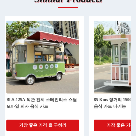
85 Kms 장거리 1500W/2000W/2500W
L420cm*W180cm*H
음식 카트 다기능
이동식품 트레일러 220
가장 좋은 가격 을 구하라
가장 좋은 가