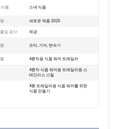
 이름:
스낵 식품
형:
새로운 제품 2020
출입 검사:
제공
품:
모터, 기어, 변속기
름:
4륜차용 식품 워머 트레일러
4륜차 식품 워머용 트레일러용 스
테인리스 스틸
4륜 트레일러용 식품 워머를 위한
식품 만들기