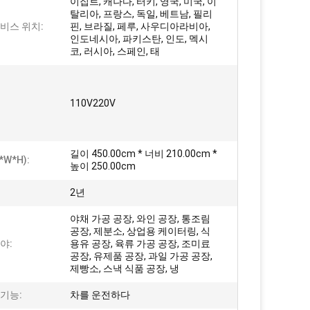
이집트, 캐나다, 터키, 영국, 미국, 이
탈리아, 프랑스, ​​독일, 베트남, 필리
비스 위치:
핀, 브라질, 페루, 사우디아라비아,
인도네시아, 파키스탄, 인도, 멕시
코, 러시아, 스페인, 태
110V220V
길이 450.00cm * 너비 210.00cm *
*W*H):
높이 250.00cm
2년
야채 가공 공장, 와인 공장, 통조림
공장, 제분소, 상업용 케이터링, 식
야:
용유 공장, 육류 가공 공장, 조미료
공장, 유제품 공장, 과일 가공 공장,
제빵소, 스낵 식품 공장, 냉
기능:
차를 운전하다