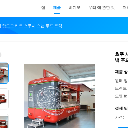
집
제품
비디오
우리 에 관한 것
저
 핫도그 카트 스무시 스냅 푸드 트럭
호주 
냅 푸
제품 상
원래 장
브랜드 
모델 번
결제 및
가격: