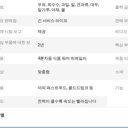
우유, 옥수수, 과일, 밀, 견과류, 대두,
료:
출력 곱
밀가루, 야채, 물
요 판매점:
긴 서비스 라이프
판매 유
계 시험 보고:
제공
비디오 
심 부품에 대한 보
2년
핵심 부
:
용:
4륜차용 식품 워머 트레일러
제품 이
상:
맞춤형
소재:
용:
야외 패스트푸드, 콜드드링크 등
기능:
도:
전력이 클수록 속도는 빨라집니다
설명