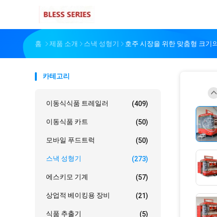
홈
제품 소개
스낵 성형기
호주 시장을 위한 맞춤형 크기의
카테고리
이동식식품 트레일러
(409)
이동식품 카트
(50)
모바일 푸드트럭
(50)
스낵 성형기
(273)
에스키모 기계
(57)
상업적 베이킹용 장비
(21)
식품 추출기
(5)