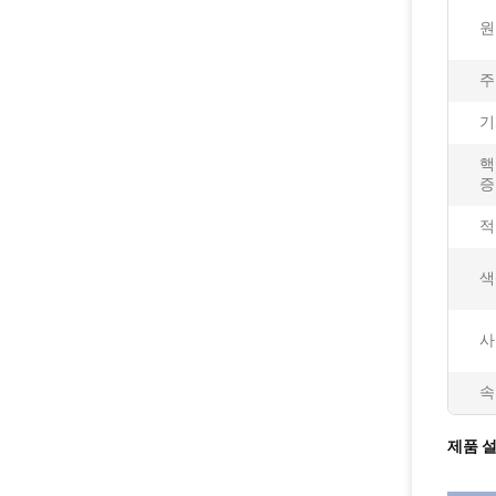
원
주
기
핵
증
적
색
사
속
제품 