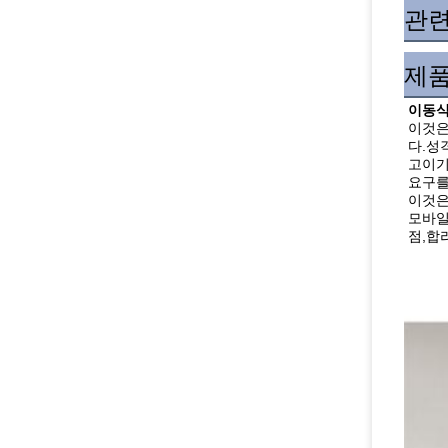
관련
제품
이동식
이것은
다.성
고이기
요구를
이것은
모바일
점,합