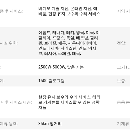
비디오 기술 지원, 온라인 지원, 예
증 후 서비스:
지역 서
비품, 현장 유지 보수와 수리 서비스
이집트, 캐나다, 터키, 영국, 미국, 이
탈리아, 프랑스, 독일, 베트남, 필리
시실 위치:
핀, 브라질, 페루, 사우디아라비아,
전압:
인도네시아, 파키스탄, 인도, 멕시
코, 러시아, 스페인, 태국,
:
2500W-5000W, 맞춤 가능
크기 (L
게:
1500 킬로그램
보증:
현장 유지 보수와 수리 서비스, 해외
매 후 서비스 제공:
로 기계류를 서비스할 수 있는 공학
응용 분
자들
계류 능력:
85km 장거리
기계류 