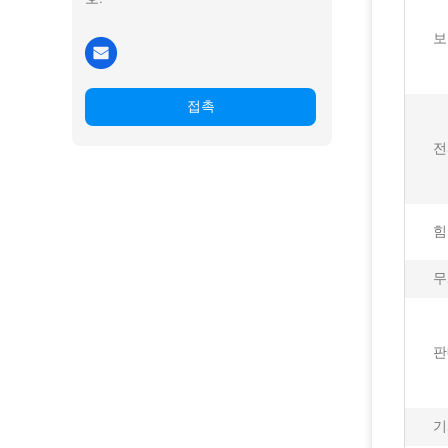
보
접촉
전
힘
무
판
기