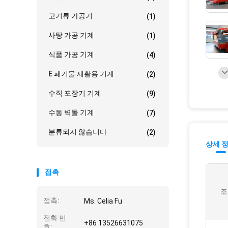
고기류 가공기
(1)
사탕 가공 기계
(1)
식품 가공 기계
(4)
E 폐기물 재활용 기계
(2)
수직 포장기 기계
(9)
수동 벽돌 기계
(7)
분류되지 않습니다
(2)
상세 
접촉
조
접촉:
Ms. Celia Fu
전화 번
+86 13526631075
호: